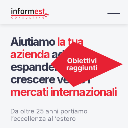
Aiutiamo
la tua
azienda
ad
espandersi e
crescere verso i
mercati internazionali
Da oltre 25 anni portiamo
l’eccellenza all’estero