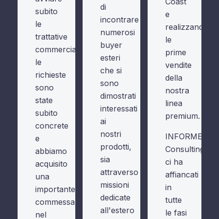
Coast
di
subito
e
incontrare
le
realizzando
numerosi
trattative
le
buyer
commerciali;
prime
esteri
le
vendite
che si
richieste
della
sono
sono
nostra
dimostrati
state
linea
interessati
subito
premium.
ai
concrete
nostri
INFORMEST
e
prodotti,
Consulting
abbiamo
sia
ci ha
acquisito
attraverso
affiancati
una
missioni
in
importante
dedicate
tutte
commessa
all'estero
le fasi
nel