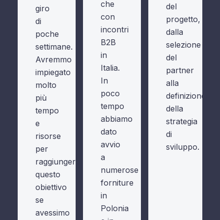
che
del
giro
con
progetto,
di
incontri
dalla
poche
B2B
selezione
settimane.
in
del
Avremmo
Italia.
partner
impiegato
In
alla
molto
poco
definizione
più
tempo
della
tempo
abbiamo
strategia
e
dato
di
risorse
avvio
sviluppo.
per
a
raggiungere
numerose
questo
forniture
obiettivo
in
se
Polonia
avessimo