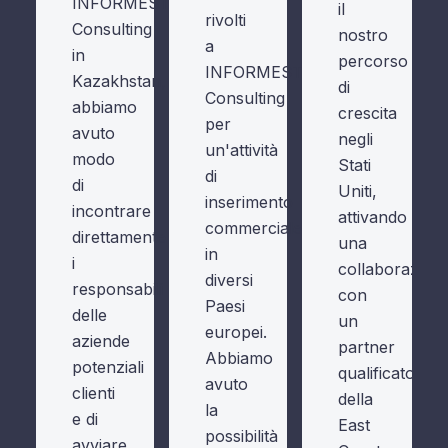
INFORMEST
il
rivolti
Consulting
nostro
a
in
percorso
INFORMEST
Kazakhstan,
di
Consulting
abbiamo
crescita
per
avuto
negli
un'attività
modo
Stati
di
di
Uniti,
inserimento
incontrare
attivando
commerciale
direttamente
una
in
i
collaborazion
diversi
responsabili
con
Paesi
delle
un
europei.
aziende
partner
Abbiamo
potenziali
qualificato
avuto
clienti
della
la
e di
East
possibilità
avviare