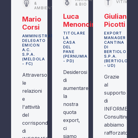
VITIVINI
&
& BIO
AMBIENTE
Luca
Giuliano
Mario
Menoncin
Picotti
Corsi
TITOLARE
EXPORT
AMMINISTRATORE
LA
MANAGER
DELEGATO
CASA
CANTINA
EMICON
DEL
DI
A.C.
PANE
BERTIOLO
S.P.A.
(PERNUMIA
S.P.A.
(MELDOLA
- PD)
(BERTIOLO
- FC)
- UD)
Desiderosi
Attraverso
Grazie
di
le
al
aumentare
relazioni
supporto
la
e
di
nostra
l'attività
INFORMEST
quota
del
Consulting,
export,
corrispondente
abbiamo
ci
di
rafforzato
siamo