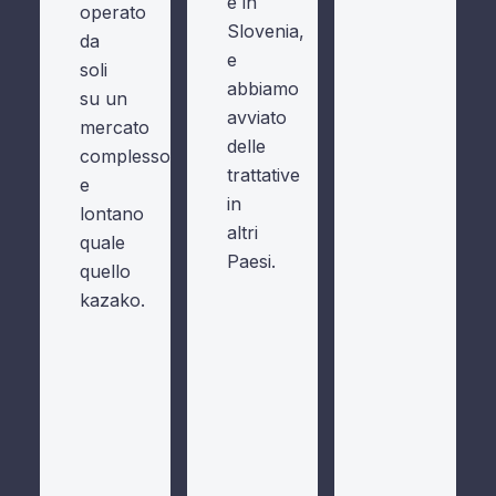
e in
operato
Slovenia,
da
e
soli
abbiamo
su un
avviato
mercato
delle
complesso
trattative
e
in
lontano
altri
quale
Paesi.
quello
kazako.