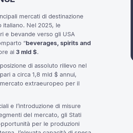
ncipali mercati di destinazione
 italiano. Nel 2025, le
tari e bevande verso gli USA
comparto “
beverages, spirits and
ore ai
3 mld $
.
posizione di assoluto rilievo nel
ari a circa 1,8 mld $ annui,
 mercato extraeuropeo per il
li e l’introduzione di misure
egmenti del mercato, gli Stati
 opportunità per le produzioni
terna, l’elevata capacità di spesa