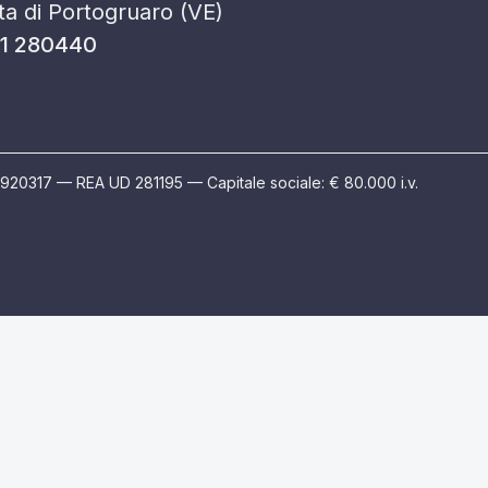
a di Portogruaro (VE)
1 280440
12920317 — REA UD 281195 — Capitale sociale: € 80.000 i.v.