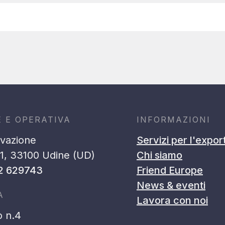
E E OPERATIVA
INFORMAZIONI
ovazione
Servizi per l'expor
51, 33100 Udine (UD)
Chi siamo
2 629743
Friend Europe
News & eventi
A
Lavora con noi
o n.4